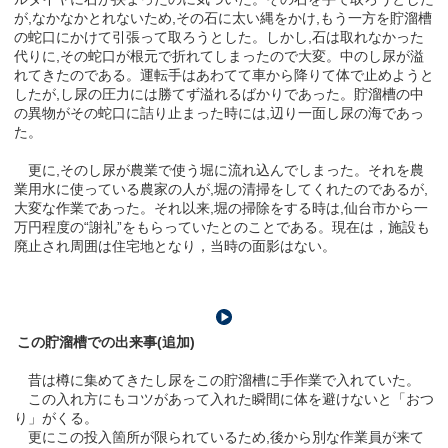
が,なかなかとれないため,その石に太い縄をかけ,もう一方を貯溜槽
の蛇口にかけて引張って取ろうとした。しかし,石は取れなかった
代りに,その蛇口が根元で折れてしまったので大変。中のし尿が溢
れてきたのである。運転手はあわてて車から降りて体で止めようと
したが,し尿の圧力には勝てず溢れるばかりであった。貯溜槽の中
の異物がその蛇口に詰り止まった時には,辺り一面し尿の海であっ
た。
更に,そのし尿が農業で使う堀に流れ込んでしまった。それを農
業用水に使っている農家の人が,堀の清掃をしてくれたのであるが,
大変な作業であった。それ以来,堀の掃除をする時は,仙台市から一
万円程度の“謝礼”をもらっていたとのことである。現在は，施設も
廃止され周囲は住宅地となり，当時の面影はない。
この貯溜槽での出来事(追加)
昔は樽に集めてきたし尿をこの貯溜槽に手作業で入れていた。
この入れ方にもコツがあって入れた瞬間に体を避けないと「おつ
り」がくる。
更にこの投入箇所が限られているため,後から別な作業員が来て