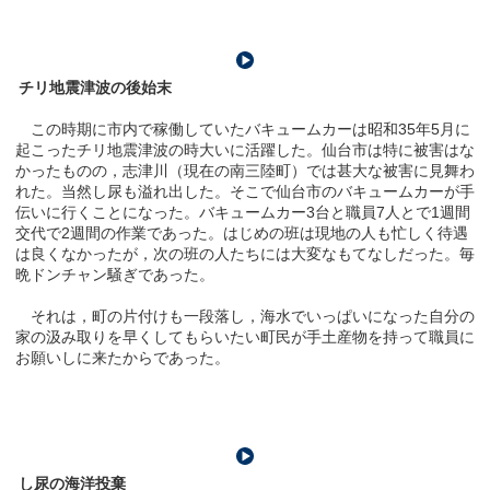
チリ地震津波の後始末
この時期に市内で稼働していたバキュームカーは昭和35年5月に
起こったチリ地震津波の時大いに活躍した。仙台市は特に被害はな
かったものの，志津川（現在の南三陸町）では甚大な被害に見舞わ
れた。当然し尿も溢れ出した。そこで仙台市のバキュームカーが手
伝いに行くことになった。バキュームカー3台と職員7人とで1週間
交代で2週間の作業であった。はじめの班は現地の人も忙しく待遇
は良くなかったが，次の班の人たちには大変なもてなしだった。毎
晩ドンチャン騒ぎであった。
それは，町の片付けも一段落し，海水でいっぱいになった自分の
家の汲み取りを早くしてもらいたい町民が手土産物を持って職員に
お願いしに来たからであった。
し尿の海洋投棄