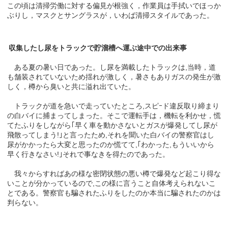
この頃は清掃労働に対する偏見が根強く，作業員は手拭いでほっか
ぶりし，マスクとサングラスが，いわば清掃スタイルであった。
収集したし尿をトラックで貯溜槽へ運ぶ途中での出来事
ある夏の暑い日であった。し尿を満載したトラックは,当時，道
も舗装されていないため揺れが激しく，暑さもありガスの発生が激
しく，樽から臭いと共に溢れ出ていた。
トラックが道を急いで走っていたところ,スピｰド違反取り締まり
の白バイに捕まってしまった。そこで運転手は，機転を利かせ，慌
てたふりをしながら｢早く車を動かさないとガスが爆発してし尿が
飛散ってしまう!｣と言ったため,それを聞いた白バイの警察官はし
尿がかかったら大変と思ったのか慌てて,｢わかった,もういいから
早く行きなさい!｣それで事なきを得たのであった。
我々からすればあの様な密閉状態の悪い樽で爆発など起こり得な
いことが分かっているので,この様に言うこと自体考えられないこ
とである。警察官も騙されたふりをしたのか本当に騙されたのかは
判らない。