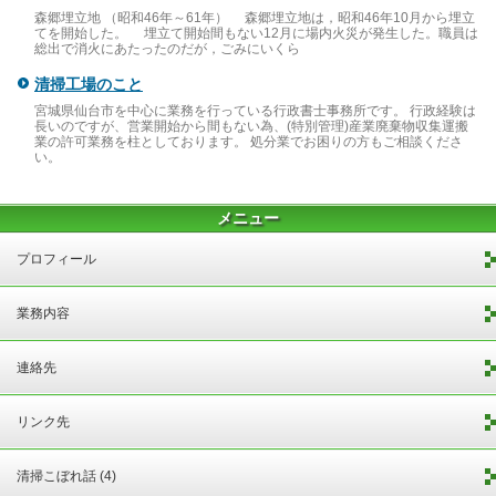
森郷埋立地 （昭和46年～61年） 森郷埋立地は，昭和46年10月から埋立
てを開始した。 埋立て開始間もない12月に場内火災が発生した。職員は
総出で消火にあたったのだが，ごみにいくら
清掃工場のこと
宮城県仙台市を中心に業務を行っている行政書士事務所です。 行政経験は
長いのですが、営業開始から間もない為、(特別管理)産業廃棄物収集運搬
業の許可業務を柱としております。 処分業でお困りの方もご相談くださ
い。
メニュー
プロフィール
業務内容
連絡先
リンク先
清掃こぼれ話 (4)