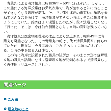
青葉丸による海洋投棄は昭和36年～50年に行われた。しかし，
この船による海洋投棄はお天気次第で，海が荒れると沖に出ること
ができなくなり処理が滞る。そこで，蒲生海岸の市有林に施肥を兼
ねて大きな穴をあけて，海洋投棄ができない時は，そこに投棄する
ようにしていた。始めはよく浸透したのだが，段々浸透しなくなっ
て行った。そこは，今は仙台新港となり，当時の面影は残っていな
い。
海洋投棄は廃棄物処理法の改正により禁止され，昭和49年に青
葉丸も廃船となった。その青葉丸の舵は，代々清掃局長室に飾られ
ていたが，現在は，今泉工場の「ごみ-ＰＡＬ」に展示されてい
る。当時の事を知る人は少ない。
この時に海岸に設置された職員の詰所は，そのままの形で森郷埋
立地の職員の詰所になり，森郷埋立地が閉鎖されるまで清掃局らし
く再使用（リユース）された。
関連ページ
ごみ編
埋立地のこと