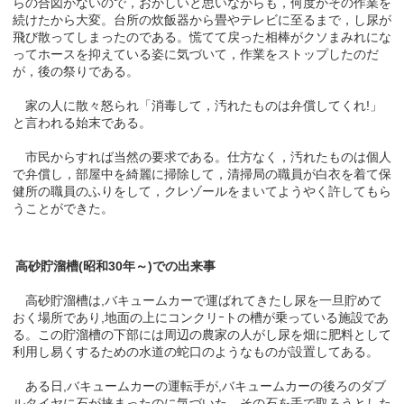
らの合図がないので，おかしいと思いながらも，何度かその作業を
続けたから大変。台所の炊飯器から畳やテレビに至るまで，し尿が
飛び散ってしまったのである。慌てて戻った相棒がクソまみれにな
ってホースを抑えている姿に気づいて，作業をストップしたのだ
が，後の祭りである。
家の人に散々怒られ「消毒して，汚れたものは弁償してくれ!」
と言われる始末である。
市民からすれば当然の要求である。仕方なく，汚れたものは個人
で弁償し，部屋中を綺麗に掃除して，清掃局の職員が白衣を着て保
健所の職員のふりをして，クレゾールをまいてようやく許してもら
うことができた。
高砂貯溜槽(昭和30年～)での出来事
高砂貯溜槽は,バキュームカーで運ばれてきたし尿を一旦貯めて
おく場所であり,地面の上にコンクリｰトの槽が乗っている施設であ
る。この貯溜槽の下部には周辺の農家の人がし尿を畑に肥料として
利用し易くするための水道の蛇口のようなものが設置してある。
ある日,バキュームカーの運転手が,バキュームカーの後ろのダブ
ルタイヤに石が挟まったのに気づいた。その石を手で取ろうとした