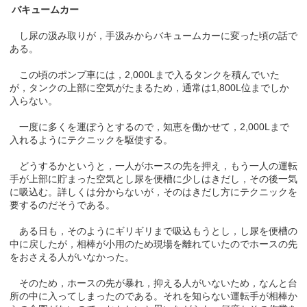
バキュームカー
し尿の汲み取りが，手汲みからバキュームカーに変った頃の話で
ある。
この頃のポンプ車には，2,000Lまで入るタンクを積んでいた
が，タンクの上部に空気がたまるため，通常は1,800L位までしか
入らない。
一度に多くを運ぼうとするので，知恵を働かせて，2,000Lまで
入れるようにテクニックを駆使する。
どうするかというと，一人がホースの先を押え，もう一人の運転
手が上部に貯まった空気とし尿を便槽に少しはきだし，その後一気
に吸込む。詳しくは分からないが，そのはきだし方にテクニックを
要するのだそうである。
ある日も，そのようにギリギリまで吸込もうとし，し尿を便槽の
中に戻したが，相棒が小用のため現場を離れていたのでホースの先
をおさえる人がいなかった。
そのため，ホースの先が暴れ，抑える人がいないため，なんと台
所の中に入ってしまったのである。それを知らない運転手が相棒か