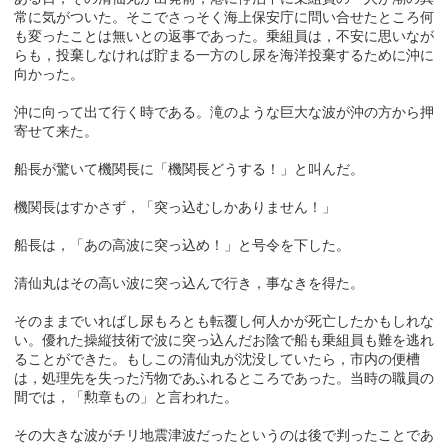
常に気がついた。そこでさっそく海上保安庁に問い合せたところ何
も変ったことは無いとの返事であった。乗組員は，不安に思いなが
らも，投棄しなければ貯まる一方のし尿を海洋投棄するために沖に
向かった。
沖に向って出て行く時である。滝のような巨大な波が沖の方から押
寄せて来た。
船長が驚いて機関長に「機関長どうする！」と叫んだ。
機関長はすかさず，「突っ込むしかありません！」
船長は，「あの高波に突っ込め！」と号令を下した。
清仙丸はその高い波に突っ込んで行き，事なきを得た。
そのままでいればし尿もろとも転覆し何人かが死亡したかもしれな
い。優れた操縦技術で波に突っ込んだお陰で船も乗組員も難を逃れ
ることができた。もしこの清仙丸が沈没していたら，市内の便槽
は，処理先を失った汚物であふれるところであった。当時の職員の
間では，「勲章もの」と言われた。
その大きな波がチリ地震津波だったというのは後で判ったことであ