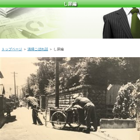
し尿編
トップページ
＞
清掃こぼれ話
＞
し尿編