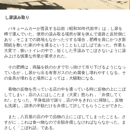
し尿汲み取り
バキュームカーが普及する以前（昭和30年代前半）は，し尿を
樽で運んでいた。便所の汲み取る場所が家を挟んで道路と反対側に
あり，そこまでの路地もなかったりする場合，肥樽を肩にかつぎ新
聞紙を敷いた家の中を通るということもしばしばであった。作業も
大変で，狭いトイレの中で，短くした手汲みでこぼさないように汲
み上げる慎重な作業が要求された。
その肥樽は，両脇を鉄のかぎで引っ掛けて吊り下げるようになっ
ているが，し尿から出る有害ガスのため腐食し壊れやすくなる。そ
の金具が壊れると場所によっては，大騒動になる。
着物の反物を売っている店の中を通っている時に反物の上にこぼ
してしまい，店の人にはしこたま（大変）怒られ，「弁償してく
れ!」となった。平身低頭で謝り，店の中をきれいに掃除し，反物
も洗濯し，請求の半額だけを弁償して許してもらうことができた。
また，八百屋の店の中で品物の上にこぼしてしまったことも。さ
すがに，これは食べ物なので全額弁償しなければならなかった。ま
さしく「こぼれ話」である。