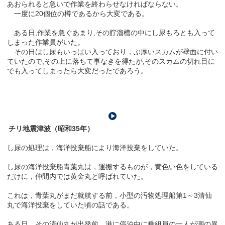
あおられると急いで作業を終わらせなければならない。
一度に20個位の樽であるから大変である。
ある日,作業を急ぐあまり,その貯溜槽の中にし尿もろとも入って
しまった作業員がいた。
その日はし尿もいっぱい入っており，ぶ厚いスカムが壁面に付い
ていたので,その上に落ちて事なきを得たが,そのスカムの切れ目に
でも入ってしまったら大変だったであろう。
チリ地震津波（昭和35年）
し尿の処理は，海洋投棄船により海洋投棄をしていた。
し尿の海洋投棄船青葉丸は，運搬するものが，黄色い色をしている
だけに，仲間内では黄金丸と呼ばれていた。
これは，青葉丸がまだ就航する前，小型の汚物処理船第1～3清仙
丸で海洋投棄をしていた頃の話である。
ある日，その清仙丸が出発前，港に停泊中に乗組員の一人が潮の異